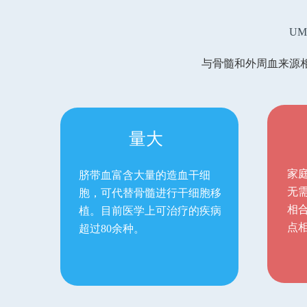
UM
与骨髓和外周血来源相
量大
家
脐带血富含大量的造血干细
无
胞，可代替骨髓进行干细胞移
相
植。目前医学上可治疗的疾病
点
超过80余种。