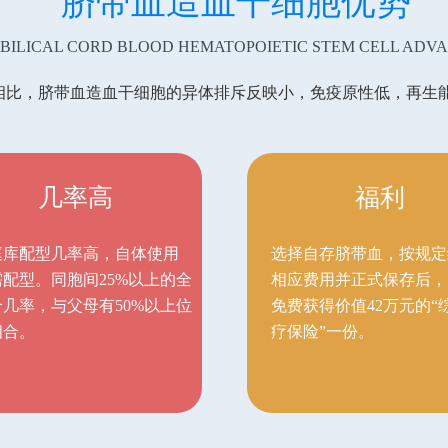
脐带血造血干细胞优势
BILICAL CORD BLOOD HEMATOPOIETIC STEM CELL ADV
比，脐带血造血干细胞的异体排斥反映小，免疫原性低，再生能力
几率高
福利
庭库配型几率高，自体使用
选择自存脐带血，按规定
需配型。同胞间25%以上的全
相应费用并正式保存后，
合几率，与父母有50%以上位
免费获得价值42万元的“
相合。
疗保险”一份。