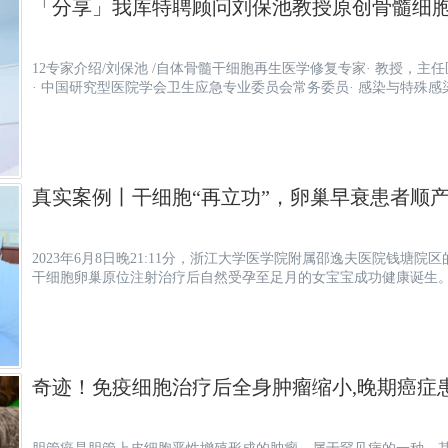
「分享」我库特聘顾问刘保池教授原创骨髓细
12专家介绍/刘保池 /自体骨髓干细胞再生医学修复专家· 教授，主
· 中国研究型医院学会卫生应急专业委员会常务委员· 感染与特殊
真实案例丨干细胞“再立功”，卵巢早衰患者顺
2023年6月8日晚21:11分，浙江大学医学院附属邵逸夫医院钱塘
干细胞卵巢原位注射治疗后自然受孕至足月的女宝宝成功健康诞生。
奇迹！免疫细胞治疗后全身肿瘤缩小,晚期癌症患