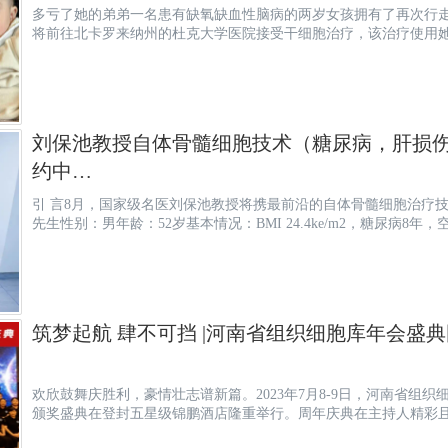
多亏了她的弟弟一名患有缺氧缺血性脑病的两岁女孩拥有了再次行走的希望…
将前往北卡罗来纳州的杜克大学医院接受干细胞治疗，该治疗使用她弟
刘保池教授自体骨髓细胞技术（糖尿病，肝损伤
约中…
引 言8月，国家级名医刘保池教授将携最前沿的自体骨髓细胞治疗技术将亲临郑州为病友做免费会诊。案例回顾H
先生性别：男年龄：52岁基本情况：BMI 24.4ke/m2，糖尿病8年，空
筑梦起航 肆不可挡 |河南省组织细胞库年会盛
欢欣鼓舞庆胜利，豪情壮志谱新篇。2023年7月8-9日，河南省组织
颁奖盛典在登封五星级锦鹏酒店隆重举行。周年庆典在主持人精彩