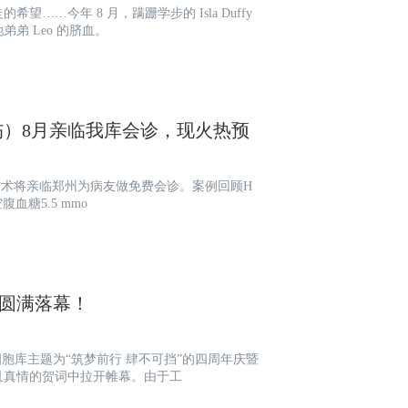
…今年 8 月，蹒跚学步的 Isla Duffy
弟 Leo 的脐血。
）8月亲临我库会诊，现火热预
腹血糖5.5 mmo
典圆满落幕！
细胞库主题为“筑梦前行 肆不可挡”的四周年庆暨
且真情的贺词中拉开帷幕。由于工