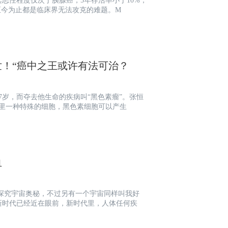
恶性程度仅次于胰腺癌，5年存活率小于10%，
至今为止都是临床界无法攻克的难题。M
世！“癌中之王或许有法可治？
7岁，而夺去他生命的疾病叫“黑色素瘤”。张恒
里一种特殊的细胞，黑色素细胞可以产生
血
生探究宇宙奥秘，不过另有一个宇宙同样叫我好
新时代已经近在眼前，新时代里，人体任何疾