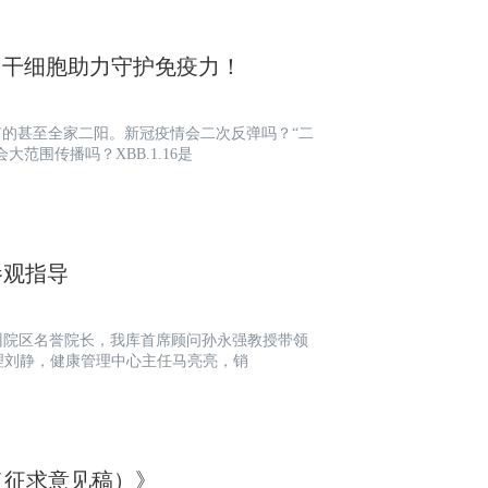
？干细胞助力守护免疫力！
有的甚至全家二阳。新冠疫情会二次反弹吗？“二
范围传播吗？XBB.1.16是
参观指导
郑州院区名誉院长，我库首席顾问孙永强教授带领
理刘静，健康管理中心主任马亮亮，销
（征求意见稿）》