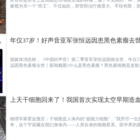
胆管癌是胆管上皮细胞恶性增殖形成的肿瘤，属于罕见病的一种，其
被视为另一个“癌王”。不仅如此，胆管癌治疗难度大、手段有限，
年仅37岁！好声音亚军张恒远因患黑色素瘤去
据媒体消息称，《中国好声音》第二季亚军张恒远因病去世，年仅3
远因黑色素瘤去世丨新闻截图1什么是黑色素瘤？黑色素细胞是皮肤
上天干细胞回来了！我国首次实现太空早期造
物理学家霍金预言：干细胞是人体内的“超能力细胞”，“我穷尽一
奇，这个宇宙藏在我们身体内——人类自身的细胞星系。医学界的